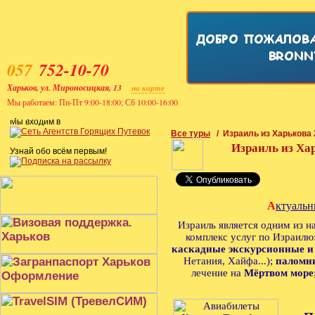
057
752-10-70
Харьков, ул. Мироносицкая, 13
на карте
Мы работаем: Пн-Пт 9:00-18:00; Сб 10:00-16:00
Главная
Поиск тура
Заказ тура
Туры в Евр
Мы входим в
Все туры
/ Израиль из Харькова 
Израиль из Ха
Узнай обо всём первым!
А
ктуальн
Израиль является одним из 
комплекс услуг по Израилю
каскадные экскурсионные 
Нетания, Хайфа...);
паломн
лечение на
Мёртвом море