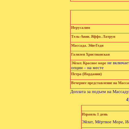
Иерусалим
Тель-Авив. Яффо. Латрун
Массада. Эйн-Геди
Галилея Христианская
не включает
Эйлат. Красное море
опции – на месте
Петра (Иордания)
Вечернее представление на Масс
Доплата за подъем на Массаду
4
Израиль 1 день
Эйлат, Мёртвое Море, 