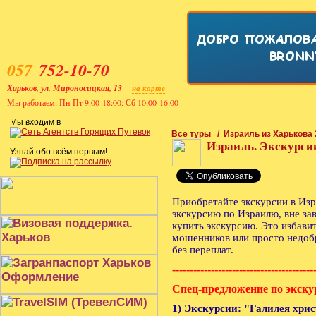
057
752-10-70
Харьков, ул. Мироносицкая, 13
на карте
Мы работаем: Пн-Пт 9:00-18:00; Сб 10:00-16:00
Главная
Поиск тура
Заказ тура
Туры в Евр
Мы входим в
Все туры
/
Израиль из Харькова 
Израиль. Экскурси
Узнай обо всём первым!
Приобретайте экскурсии в Изр
экскурсию по Израилю, вне за
купить экскурсию. Это избави
мошенников или просто недоб
без переплат.
----------------------------------------
Спец-предложение по экск
1) Экскурсии: "Галилея хрис