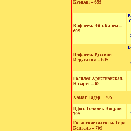
Кумран – 65$
В
Вифлеем. Эйн-Карем –
60$
В
Вифлеем. Русский
Иерусалим – 60$
Галилея Христианская.
Назарет – 65
Хамат-Гадер – 70$
Цфат. Голаны. Кацрин –
70$
Голанские высоты. Гора
Бенталь – 70$