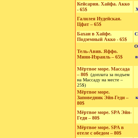
Кейсария. Хайфа. Акко
- 65$
Х
Галилея Иудейская.
Цфат – 65$
Бахаи в Хайфе.
С
Подземный Акко - 65$
О
Тель-Авив. Яффо.
Мини-Израиль – 65$
в
Мёртвое море. Массада
– 80
$
(доплата за подъем
на Массаду на месте –
25$)
Мёртвое море.
Заповедник Эйн-Геди –
80$
Мёртвое море. SPA Эйн-
Геди – 80$
Мёртвое море. SPA в
отеле с обедом – 80$