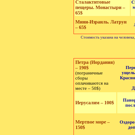
Сталактитовые
С
пещеры. Монастыри –
м
65$
Мини-Израиль. Латрун
– 65$
Стоимость указана на человека
Петра (Иордания)
– 190$
Пере
ущель
(пограничные
Красно
сборы
оплачиваются на
Д
месте – 50$)
Панор
Иерусалим – 100$
посл
Мертвое море –
Оздоро
150$
доп