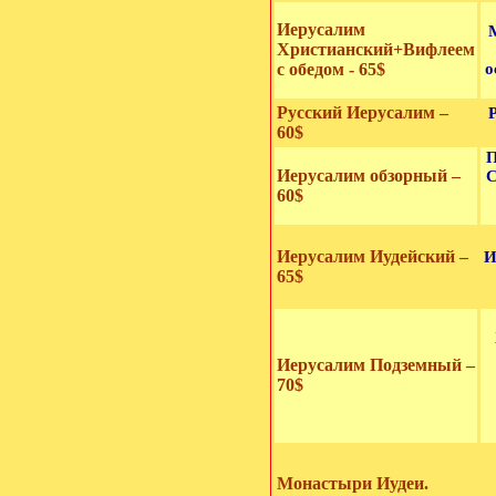
Иерусалим
Христианский+Вифлеем
с обедом -
65$
о
Русский Иерусалим
–
60$
П
Иерусалим обзорный –
С
60$
Иерусалим Иудейский –
И
65$
Иерусалим Подземный –
70$
Монастыри Иудеи.